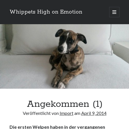
Whippets High on Emotion
Hauptm
öffnen
Sidebar
Neueste Kommentare
Profil
von
ingrid.krahheiermann
auf
Facebook
Archiv
anzeigen
Archiv
Angekommen (1)
Veröffentlicht von
Import
am
April 9, 2014
Die ersten Welpen haben in der vergangenen