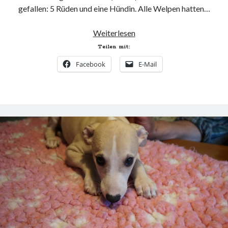
gefallen: 5 Rüden und eine Hündin. Alle Welpen hatten…
Der
Weiterlesen
V-
Teilen mit:
Wurf
Facebook
E-Mail
ist
da!