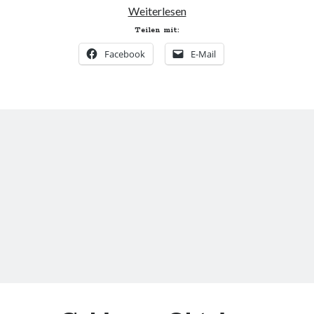
„Groß“
Weiterlesen
und
Teilen mit:
„Klein“
Facebook
E-Mail
zusammen
im
Auslauf