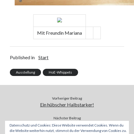
Mit Freundin Mariana
Published in
Start
Ausstellung
HoE-Whippets
Vorheriger Beitrag
Ein hübscher Halbstarker!
Nächster Beitrag
Ausstellungsergebnisse 2013: Ch. Montague High on
Datenschutz und Cookies: Diese Website verwendet Cookies. Wenn du
die Website weiterhin nutzt, stimmst du der Verwendung von Cookies zu.
Emotion