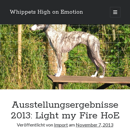
Whippets High on Emotion
Hauptm
öffnen
Sidebar
Neueste Kommentare
Profil
von
ingrid.krahheiermann
auf
Facebook
Archiv
anzeigen
Archiv
Ausstellungsergebnisse
2013: Light my Fire HoE
Veröffentlicht von
Import
am
November 7, 2013