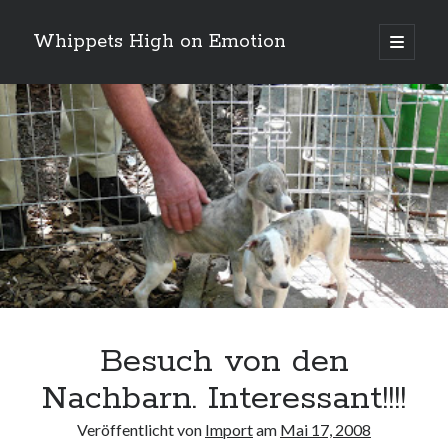
Whippets High on Emotion
Hauptm
öffnen
Sidebar
Neueste Kommentare
Profil
von
ingrid.krahheiermann
auf
Facebook
Archiv
anzeigen
Archiv
Besuch von den
Nachbarn. Interessant!!!!
Veröffentlicht von
Import
am
Mai 17, 2008