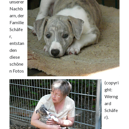
unserer
Nachb
arn, der
Familie
Schäfe
r,
entstan
den
diese
schöne
n Fotos
(copyri
ght:
Werng
ard
Schäfe
r).