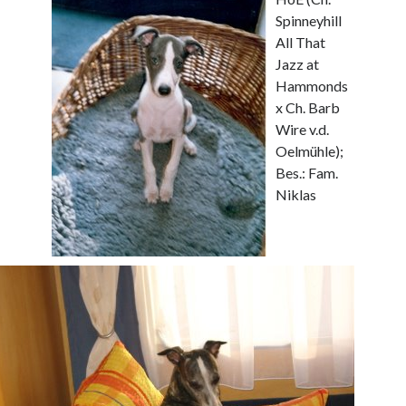
Spinneyhill
All That
Jazz at
Hammonds
x Ch. Barb
Wire v.d.
Oelmühle);
Bes.: Fam.
Niklas