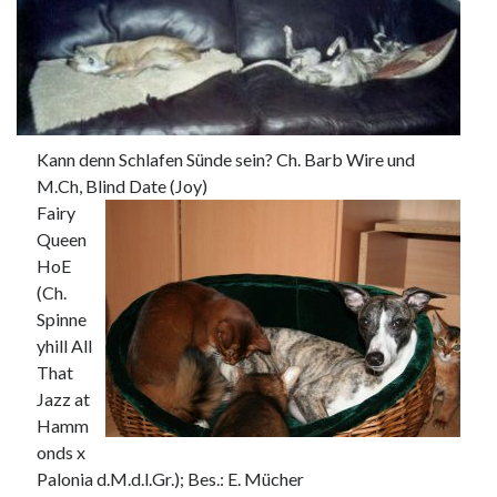
Kann denn Schlafen Sünde sein? Ch. Barb Wire und
M.Ch, Blind Date (Joy)
Fairy
Queen
HoE
(Ch.
Spinne
yhill All
That
Jazz at
Hamm
onds x
Palonia d.M.d.l.Gr.); Bes.: E. Mücher