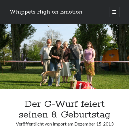
Whippets High on Emotion
Hauptm
öffnen
Sidebar
Neueste Kommentare
Profil
von
ingrid.krahheiermann
auf
Facebook
Archiv
anzeigen
Archiv
Der G-Wurf feiert
seinen 8. Geburtstag
Veröffentlicht von
Import
am
Dezember 15, 2013