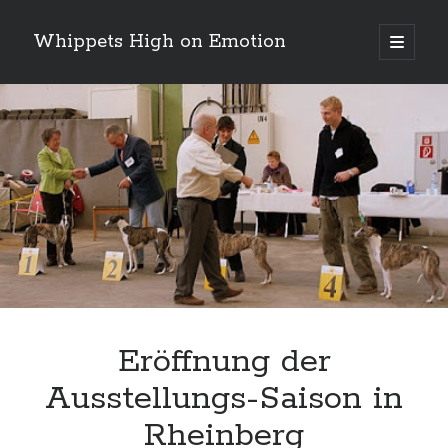
Whippets High on Emotion
Hauptm
öffnen
Sidebar
Neueste Kommentare
Profil
von
ingrid.krahheiermann
auf
Facebook
Archiv
anzeigen
Archiv
Eröffnung der
Ausstellungs-Saison in
Rheinberg