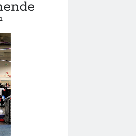
nende
11