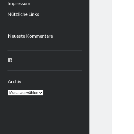
Impressum
Nützliche Links
Sidebar
Neueste Kommentare
Profil
von
ingrid.krahheiermann
auf
Facebook
Archiv
anzeigen
Archiv