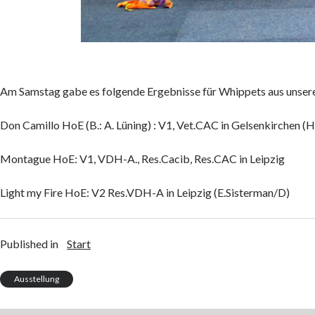
Am Samstag gabe es folgende Ergebnisse für Whippets aus unsere
Don Camillo HoE (B.: A. Lüning) : V1, Vet.CAC in Gelsenkirchen 
Montague HoE: V1, VDH-A., Res.Cacib, Res.CAC in Leipzig
Light my Fire HoE: V2 Res.VDH-A in Leipzig (E.Sisterman/D)
Published in
Start
Ausstellung