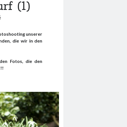
f (1)
5
 Fotoshooting unserer
nden, die wir in den
den Fotos, die den
!!