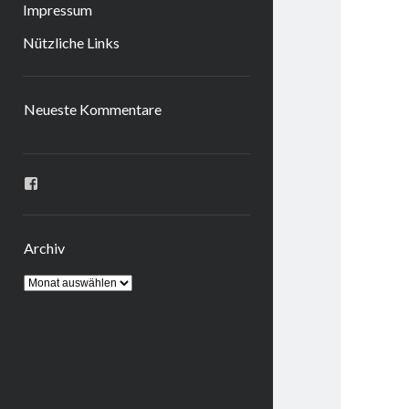
Impressum
Nützliche Links
Sidebar
Neueste Kommentare
Profil
von
ingrid.krahheiermann
auf
Facebook
Archiv
anzeigen
Archiv