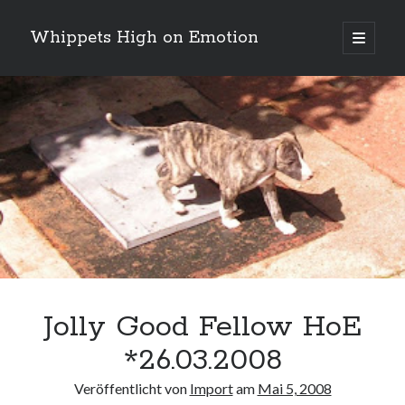
Whippets High on Emotion
Hauptm
öffnen
Sidebar
Neueste Kommentare
Profil
von
ingrid.krahheiermann
auf
Facebook
Archiv
anzeigen
Archiv
Jolly Good Fellow HoE
*26.03.2008
Veröffentlicht von
Import
am
Mai 5, 2008