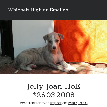
Whippets High on Emotion
Hauptm
öffnen
Sidebar
Neueste Kommentare
Profil
von
ingrid.krahheiermann
auf
Facebook
Archiv
anzeigen
Archiv
Jolly Joan HoE
*26.03.2008
Veröffentlicht von
Import
am
Mai 5, 2008