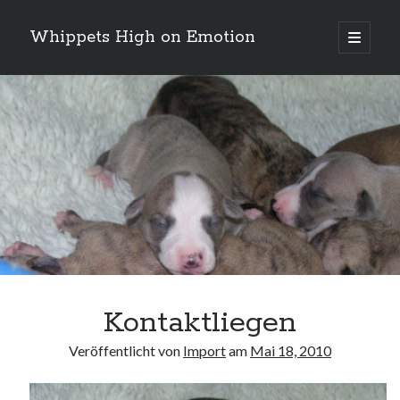
Whippets High on Emotion
Hauptm
öffnen
Sidebar
Neueste Kommentare
Profil
von
ingrid.krahheiermann
auf
Facebook
Archiv
anzeigen
Archiv
Kontaktliegen
Veröffentlicht von
Import
am
Mai 18, 2010