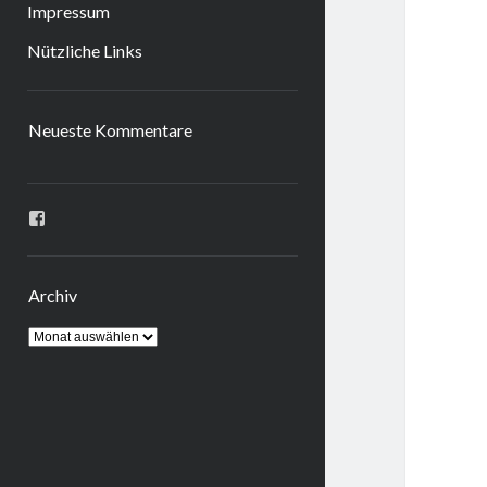
Impressum
Nützliche Links
Sidebar
Neueste Kommentare
Profil
von
ingrid.krahheiermann
auf
Facebook
Archiv
anzeigen
Archiv