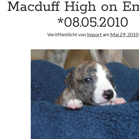
Macduff High on E
*08.05.2010
Veröffentlicht von
Import
am
Mai 29, 2010