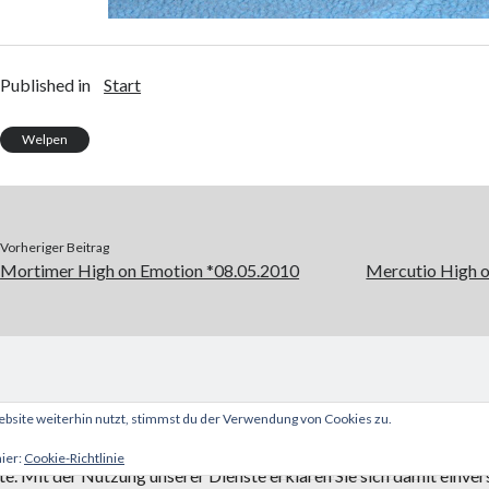
Published in
Start
Welpen
Vorheriger Beitrag
Mortimer High on Emotion *08.05.2010
Mercutio High o
site weiterhin nutzt, stimmst du der Verwendung von Cookies zu.
hier:
Cookie-Richtlinie
ste. Mit der Nutzung unserer Dienste erklären Sie sich damit einv
Author WordPress Theme
by Compe