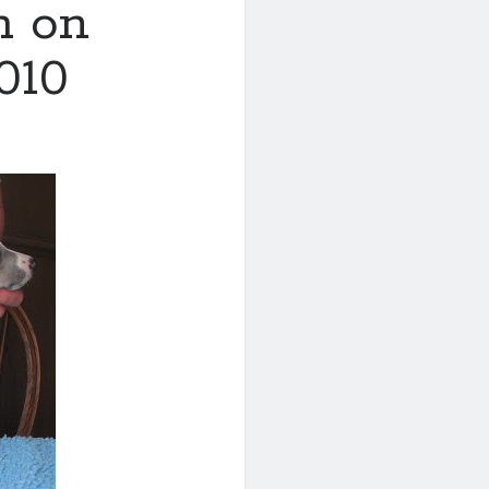
h on
010