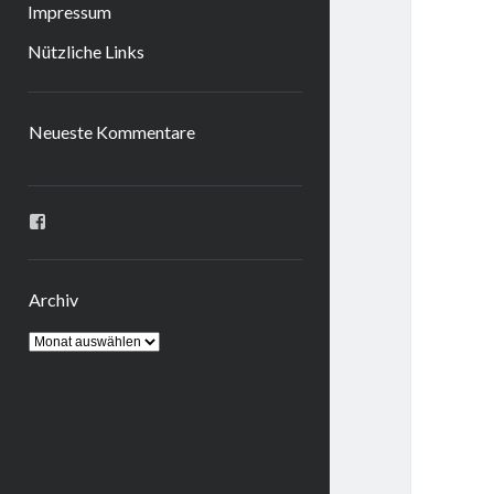
Impressum
Nützliche Links
Sidebar
Neueste Kommentare
Profil
von
ingrid.krahheiermann
auf
Facebook
Archiv
anzeigen
Archiv