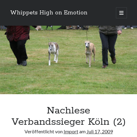
Whippets High on Emotion
Hauptm
öffnen
Sidebar
Neueste Kommentare
Profil
von
ingrid.krahheiermann
auf
Facebook
Archiv
anzeigen
Archiv
Nachlese
Verbandssieger Köln (2)
Veröffentlicht von
Import
am
Juli 17, 2009