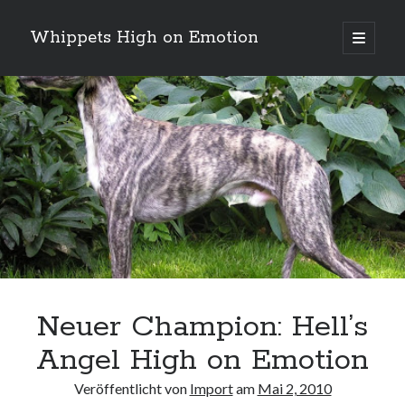
Whippets High on Emotion
Hauptm
öffnen
Sidebar
Neueste Kommentare
Profil
von
ingrid.krahheiermann
auf
Facebook
Archiv
anzeigen
Archiv
Neuer Champion: Hell’s
Angel High on Emotion
Veröffentlicht von
Import
am
Mai 2, 2010