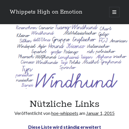
Whippets High on Emotion
Hauptm
öffnen
Sidebar
Neueste Kommentare
Profil
von
ingrid.krahheiermann
auf
Facebook
Archiv
anzeigen
Archiv
Nützliche Links
Veröffentlicht von
hoe-whippets
am
Januar 1, 2015
Diese Liste wird ständig erweitert