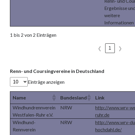
Renn- und Cou
Ergebnisse und
weitere
Informationen
1 bis 2 von 2 Einträgen
1
❮
❯
Renn- und Coursingvereine in Deutschland
Einträge anzeigen
Name
Bundesland
Link
Windhundrennverein
NRW
http://www.wrv-we
Westfalen-Ruhr e.V.
ruhr.de
Windhund-
NRW
http://www.wrv-du
Rennverein
hochdahl.de/