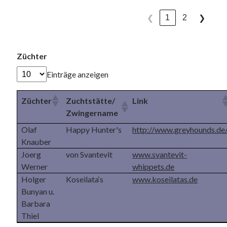
1
2
❮
❯
Züchter
Einträge anzeigen
Züchter
Zuchtstätte/
Link
Zwingername
Olaf
Happy Hunter's
http://www.greyhounds.de
Knauber
Joerg
von Svantevit
www.svantevit-
Werner
whippets.de
Holger
Koseilata‘s
www.koseilatas.de
Bunyan u.
Barbara
Thiel