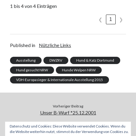
1 bis 4 von 4 Einträgen
1
❮
❯
Published in
Nützliche Links
Ausstellung
DWZRV
Hund & Katz Dortmund
Hund gesucht NRW
Hunde Welpen NRW
VDH-Europasieger & Internationale Ausstellung 2015
Vorheriger Beitrag
Unser B-Wurf *25.12.2001
Datenschutz und Cookies: Diese Website verwendet Cookies. Wenn du
Nächster Beitrag
die Website weiterhin nutzt, stimmst du der Verwendung von Cookies zu.
2. Geburtstag