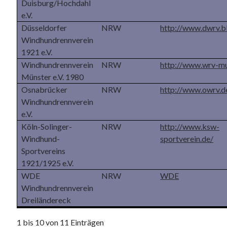
Duisburg/Hochdahl
e.V.
Düsseldorfer
NRW
http://www.dwrv.b
Windhundrennverein
1921 e.V.
Windhundrennverein
NRW
http://www.wrv-mu
Münster e.V. 1980
Osnabrücker
NRW
http://www.owrv.d
Windhundrennverein
e.V.
Köln-Solinger-
NRW
http://www.ksw-
Windhund-
sportverein.de/
Sportvereins
1921/1925 e.V.
WDE
NRW
WDE
Windhundrennverein
Dreiländereck
1 bis 10 von 11 Einträgen