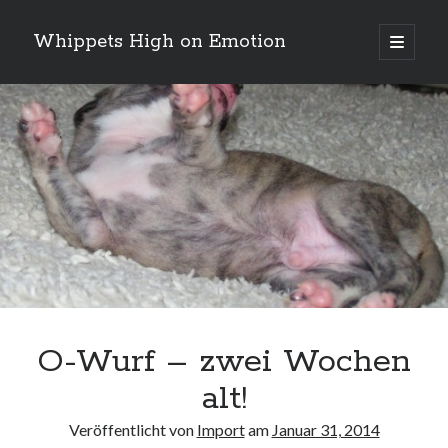
Whippets High on Emotion
Hauptm
öffnen
Sidebar
Neueste Kommentare
Profil
von
ingrid.krahheiermann
auf
Facebook
Archiv
anzeigen
Archiv
O-Wurf – zwei Wochen
alt!
Veröffentlicht von
Import
am
Januar 31, 2014