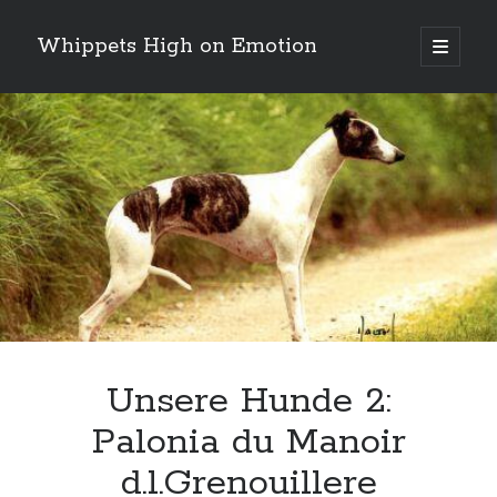
Whippets High on Emotion
Hauptm
öffnen
Sidebar
Neueste Kommentare
Profil
von
ingrid.krahheiermann
auf
Facebook
Archiv
anzeigen
Archiv
Unsere Hunde 2:
Palonia du Manoir
d.l.Grenouillere