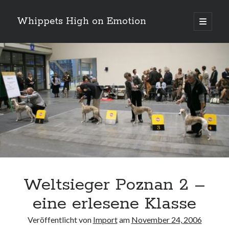
Whippets High on Emotion
Hauptm
öffnen
Sidebar
Neueste Kommentare
Profil
von
ingrid.krahheiermann
auf
Facebook
Archiv
anzeigen
Archiv
Weltsieger Poznan 2 –
eine erlesene Klasse
Veröffentlicht von
Import
am
November 24, 2006