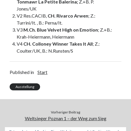
Tonmawr La Petite Balerina;
Z.+B. P.
Jones/UK
V2 Res.CACIB,
CH. Rivarco Arwen
; Z.:
Turrini/It. , B.: Perna/It.
V3
M.Ch. Blue Velvet High on Emotion
; Z.+B.:
Krah-Heiermann, Heiermann
V4
CH. Colloney Winner Takes It All
; Z.:
Coulter/UK, B.: N.Runsten/S
Published in
Start
Ausstellung
Vorheriger Beitrag
Weltsieger Poznan 1 – der Weg zum Sieg