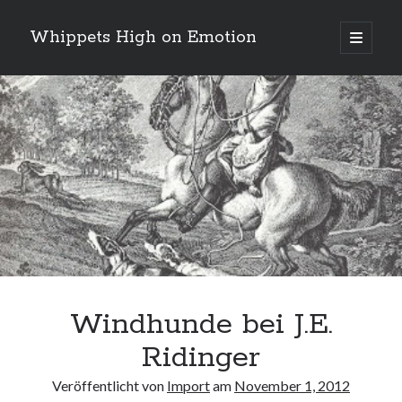
Whippets High on Emotion
Hauptm
öffnen
Sidebar
Neueste Kommentare
Profil
von
ingrid.krahheiermann
auf
Facebook
Archiv
anzeigen
Archiv
Windhunde bei J.E.
Ridinger
Veröffentlicht von
Import
am
November 1, 2012