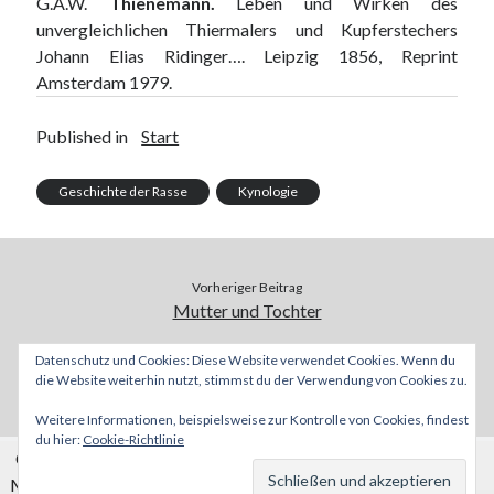
G.A.W.
Thienemann.
Leben und Wirken des
unvergleichlichen Thiermalers und Kupferstechers
Johann Elias Ridinger…. Leipzig 1856, Reprint
Amsterdam 1979.
Published in
Start
Geschichte der Rasse
Kynologie
Vorheriger Beitrag
Mutter und Tochter
Datenschutz und Cookies: Diese Website verwendet Cookies. Wenn du
Nächster Beitrag
die Website weiterhin nutzt, stimmst du der Verwendung von Cookies zu.
Kann man einen Windhund pfänden????
Weitere Informationen, beispielsweise zur Kontrolle von Cookies, findest
du hier:
Cookie-Richtlinie
Cookies erleichtern die Bereitstellung unserer Dienste.
Mit der Nutzung unserer Dienste erklären Sie sich damit