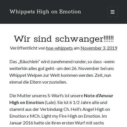
Whippets High on Emotion
Hauptm
öffnen
Sidebar
Neueste Kommentare
Wir sind schwanger!!!!!!
Veröffentlicht von
hoe-whippets
am
November 3, 2019
Profil
von
ingrid.krahheiermann
Das „Bäuchlein“ wird zunehmend runder, so dass -wenn
auf
weiterhin alles gut geht- um den 26. November bei uns
Facebook
Archiv
anzeigen
Whippet Welpen zur Welt kommen werden. Zeit, nun
Archiv
einmal die Eltern vorzustellen.
Die Mutter unseres S-Wurfs ist unsere
Note d’Amour
High on Emotion
(Lale). Sie ist 6 1/2 Jahre alte und
stammt aus der Verbindung Ch. Hell’s Angel High on
Emotion x MCh. Light my Fire High on Emotion. Im
Januar 2016 hatte sie ihren ersten Wurf mit sechs