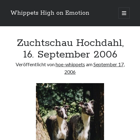
Whippets High on Emotion
Hauptm
öffnen
Sidebar
Neueste Kommentare
Zuchtschau Hochdahl,
16. September 2006
Profil
von
Veröffentlicht von
hoe-whippets
am
September 17,
ingrid.krahheiermann
auf
2006
Facebook
Archiv
anzeigen
Archiv