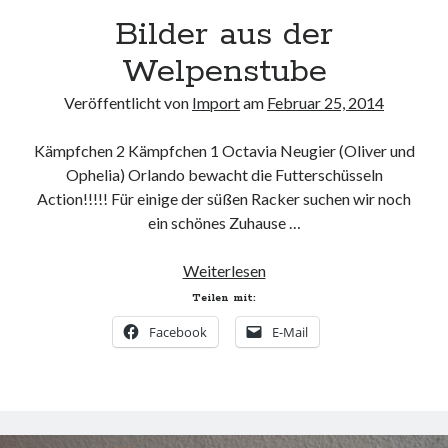
24
25
26
27
28
Bilder aus der
« Jan.
März »
Welpenstube
Veröffentlicht von
Import
am
Februar 25, 2014
Archiv
Kämpfchen 2 Kämpfchen 1 Octavia Neugier (Oliver und
Archiv
Ophelia) Orlando bewacht die Futterschüsseln
Action!!!!! Für einige der süßen Racker suchen wir noch
ein schönes Zuhause …
Bilder
Weiterlesen
aus
Teilen mit:
der
Facebook
E-Mail
Welpenstube