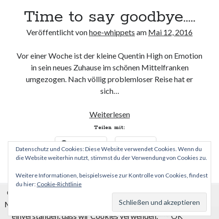
23
24
25
26
27
28
29
Time to say goodbye…..
30
31
Veröffentlicht von
hoe-whippets
am
Mai 12, 2016
« Apr.
Juli »
Vor einer Woche ist der kleine Quentin High on Emotion
in sein neues Zuhause im schönen Mittelfranken
Archiv
umgezogen. Nach völlig problemloser Reise hat er
Archiv
sich…
Time
Weiterlesen
to
Teilen mit:
say
Facebook
E-Mail
goodbye…..
Datenschutz und Cookies: Diese Website verwendet Cookies. Wenn du
die Website weiterhin nutzt, stimmst du der Verwendung von Cookies zu.
Weitere Informationen, beispielsweise zur Kontrolle von Cookies, findest
du hier:
Cookie-Richtlinie
Cookies erleichtern die Bereitstellung unserer Dienste.
Mit der Nutzung unserer Dienste erklären Sie sich damit
einverstanden, dass wir Cookies verwenden.
Author WordPress Theme
by Compete Themes
OK