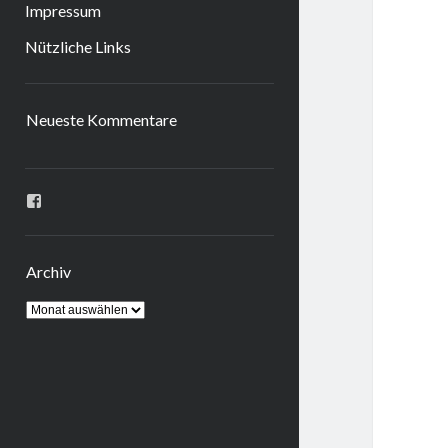
Impressum
Nützliche Links
Sidebar
Neueste Kommentare
Profil
von
ingrid.krahheiermann
auf
Facebook
Archiv
anzeigen
Archiv