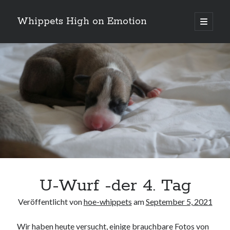
Whippets High on Emotion
Hauptm
öffnen
Sidebar
Neueste Kommentare
Profil
von
ingrid.krahheiermann
auf
Facebook
Archiv
anzeigen
Archiv
U-Wurf -der 4. Tag
Veröffentlicht von
hoe-whippets
am
September 5, 2021
Wir haben heute versucht, einige brauchbare Fotos von